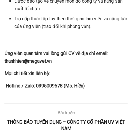
Được đào tạo về chuyên môn do công ty và hãng sản
xuất tổ chức.
Trợ cấp thực tập tùy theo thời gian làm việc và năng lực
của ứng viên (trao đổi khi phỏng vấn).
Ứng viên quan tâm vui lòng gửi CV về địa chỉ email:
thanhhien@megavet.vn
Mọi chi tiết xin liên hệ:
Hotline / Zalo: 0395009578 (Ms. Hiền)
Bài trước
THÔNG BÁO TUYỂN DỤNG – CÔNG TY CỔ PHẦN UV VIỆT
NAM