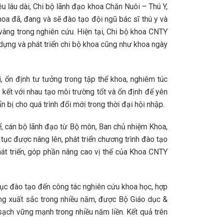
 lâu dài, Chi bộ lãnh đạo khoa Chăn Nuôi – Thú Y,
a đã, đang và sẽ đào tạo đội ngũ bác sĩ thú y và
 vàng trong nghiên cứu. Hiện tại, Chi bộ khoa CNTY
dựng và phát triển chi bộ khoa cũng như khoa ngày
, ổn định tư tưởng trong tập thể khoa, nghiêm túc
n kết với nhau tạo môi trường tốt và ổn định để yên
n bị cho quá trình đổi mới trong thời đại hội nhập.
hể, cán bộ lãnh đạo từ Bộ môn, Ban chủ nhiệm Khoa,
tục được nâng lên, phát triển chương trình đào tạo
át triển, góp phần nâng cao vị thế của Khoa CNTY
dục đào tạo đến công tác nghiên cứu khoa học, hợp
ộng xuất sắc trong nhiều năm, được Bộ Giáo dục &
sạch vững mạnh trong nhiều năm liền. Kết quả trên