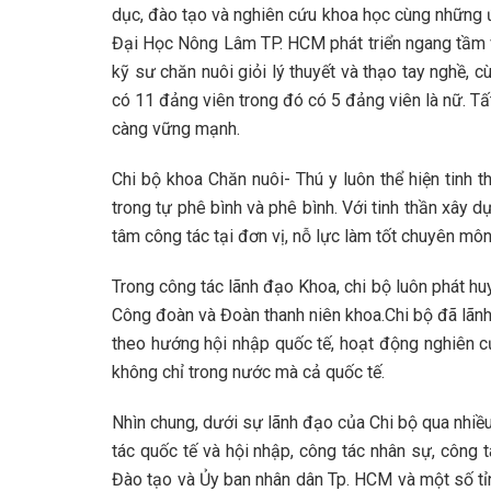
dục, đào tạo và nghiên cứu khoa học cùng những ứ
Đại Học Nông Lâm TP. HCM phát triển ngang tầm v
kỹ sư chăn nuôi giỏi lý thuyết và thạo tay nghề, 
có 11 đảng viên trong đó có 5 đảng viên là nữ. T
càng vững mạnh.
Chi bộ khoa Chăn nuôi- Thú y luôn thể hiện tinh 
trong tự phê bình và phê bình. Với tinh thần xây d
tâm công tác tại đơn vị, nỗ lực làm tốt chuyên môn,
Trong công tác lãnh đạo Khoa, chi bộ luôn phát hu
Công đoàn và Đoàn thanh niên khoa.Chi bộ đã lãnh 
theo hướng hội nhập quốc tế, hoạt động nghiên c
không chỉ trong nước mà cả quốc tế.
Nhìn chung, dưới sự lãnh đạo của Chi bộ qua nhiề
tác quốc tế và hội nhập, công tác nhân sự, công
Đào tạo và Ủy ban nhân dân Tp. HCM và một số tỉn