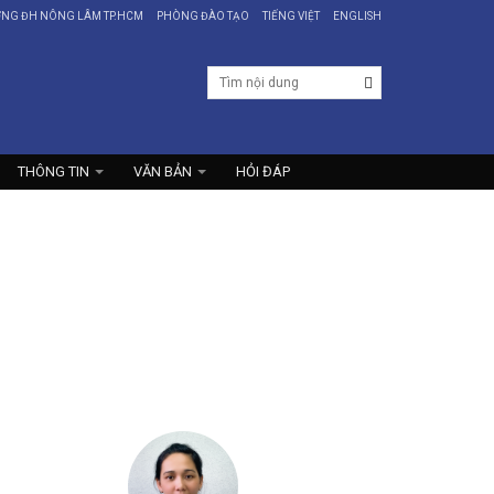
ỜNG ĐH NÔNG LÂM TP.HCM
PHÒNG ĐÀO TẠO
TIẾNG VIỆT
ENGLISH
THÔNG TIN
VĂN BẢN
HỎI ĐÁP