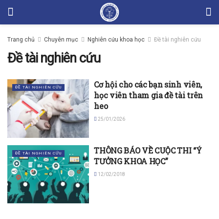
Trang chủ
Chuyên mục
Nghiên cứu khoa học
Đề tài nghiên cứu
Đề tài nghiên cứu
Cơ hội cho các bạn sinh viên,
ĐỀ TÀI NGHIÊN CỨU
học viên tham gia đề tài trên
heo
25/01/2026
THÔNG BÁO VỀ CUỘC THI “Ý
ĐỀ TÀI NGHIÊN CỨU
TƯỞNG KHOA HỌC”
12/02/2018