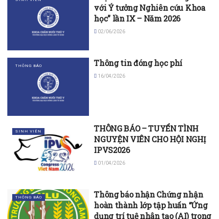
với Ý tưởng Nghiên cứu Khoa
học” lần IX – Năm 2026
02/06/2026
Thông tin đóng học phí
THÔNG BÁO
16/04/2026
THÔNG BÁO – TUYỂN TÌNH
SINH VIÊN
NGUYỆN VIÊN CHO HỘI NGHỊ
IPVS2026
01/04/2026
Thông báo nhận Chứng nhận
THÔNG BÁO
hoàn thành lớp tập huấn “Ứng
dụng trí tuệ nhân tạo (AI) trong