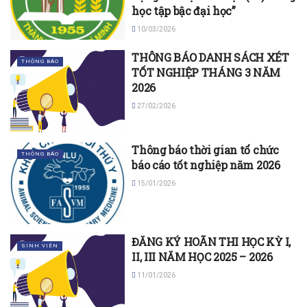
học tập bậc đại học”
10/03/2026
THÔNG BÁO DANH SÁCH XÉT
THÔNG BÁO
TỐT NGHIỆP THÁNG 3 NĂM
2026
27/02/2026
Thông báo thời gian tổ chức
THÔNG BÁO
báo cáo tốt nghiệp năm 2026
15/01/2026
ĐĂNG KÝ HOÃN THI HỌC KỲ I,
SINH VIÊN
II, III NĂM HỌC 2025 – 2026
11/01/2026