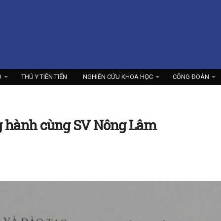
O
THÚ Y TIÊN TIẾN
NGHIÊN CỨU KHOA HỌC
CÔNG ĐOÀN
g hành cùng SV Nông Lâm