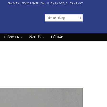
TRƯỜNG ĐH NÔNG LÂM TP.HCM
PHÒNG ĐÀO TẠO
TIẾNG VIỆT
THÔNG TIN
VĂN BẢN
HỎI ĐÁP