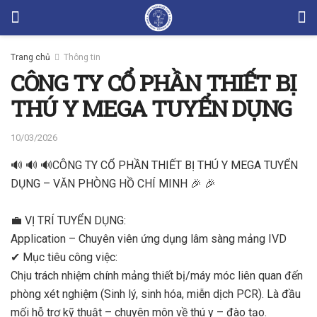
Trang chủ
Thông tin
CÔNG TY CỔ PHẦN THIẾT BỊ
THÚ Y MEGA TUYỂN DỤNG
10/03/2026
🔊
🔊
🔊
CÔNG TY CỔ PHẦN THIẾT BỊ THÚ Y MEGA TUYỂN
DỤNG
– VĂN PHÒNG HỒ CHÍ MINH
🎉
🎉
💼
VỊ TRÍ TUYỂN DỤNG:
Application – Chuyên viên ứng dụng lâm sàng mảng IVD
✔
Mục tiêu công việc:
Chịu trách nhiệm chính mảng thiết bị/máy móc liên quan đến
phòng xét nghiệm (Sinh lý, sinh hóa, miễn dịch PCR). Là đầu
mối hỗ trợ kỹ thuật – chuyên môn về thú y – đào tạo.