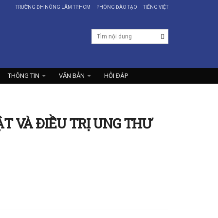
TRƯỜNG ĐH NÔNG LÂM TP.HCM
PHÒNG ĐÀO TẠO
TIẾNG VIỆT
THÔNG TIN
VĂN BẢN
HỎI ĐÁP
T VÀ ĐIỀU TRỊ UNG THƯ