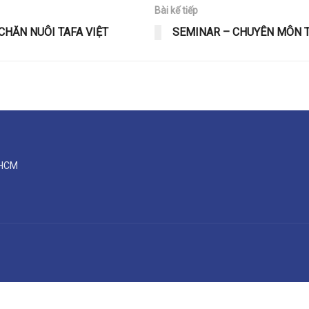
Bài kế tiếp
CHĂN NUÔI TAFA VIỆT
SEMINAR – CHUYÊN MÔN T
.HCM