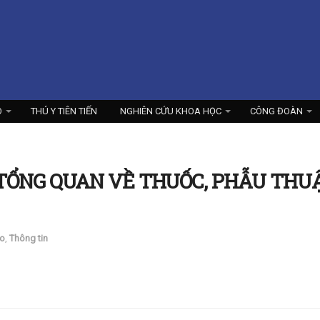
O
THÚ Y TIÊN TIẾN
NGHIÊN CỨU KHOA HỌC
CÔNG ĐOÀN
 TỔNG QUAN VỀ THUỐC, PHẪU THUẬ
o
,
Thông tin