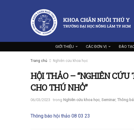
GIỚI THIỆU
CÁC ĐƠN VỊ
ĐÀO TẠ
Trang chủ
Nghiên cứu khoa học
HỘI THẢO – “NGHIÊN CỨU
CHO THÚ NHỎ”
06/03/2023
trong
Nghiên cứu khoa học
,
Seminar
,
Thông bá
Thông báo hội thảo 08 03 23